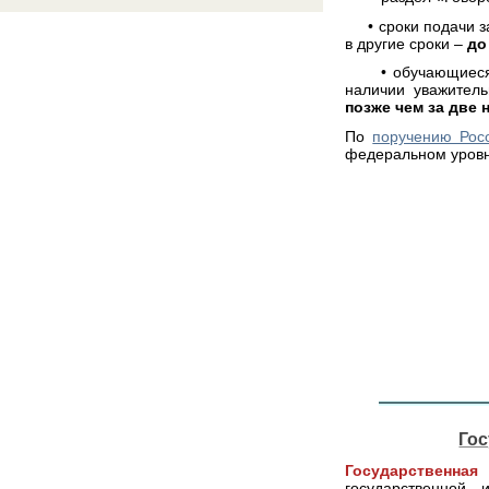
• сроки подачи за
в другие сроки –
до
• обучающиеся из
наличии уважитель
позже чем за две
По
поручению Рос
федеральном уров
Гос
Государствен
государственной 