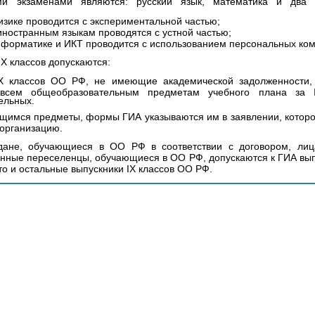
ми экзаменами являются: русский язык, математика и два
изике проводится с экспериментальной частью;
иностранным языкам проводятся с устной частью;
нформатике и ИКТ проводится с использованием персональных ко
IX классов допускаются:
IX классов ОО РФ, не имеющие академической задолженности
 всем общеобразовательным предметам учебного плана за 
ельных.
имся предметы, формы ГИА указываются им в заявлении, которо
 организацию.
дане, обучающиеся в ОО РФ в соответствии с договором, лица
нные переселенцы, обучающиеся в ОО РФ, допускаются к ГИА выпу
что и остальные выпускники IX классов ОО РФ.