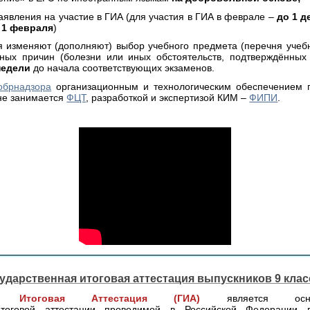
явления на участие в ГИА (для участия в ГИА в феврале –
до 1 д
 1 февраля
)
меняют (дополняют) выбор учебного предмета (перечня учебн
ных причин (болезни или иных обстоятельств, подтверждённых
 недели
до начала соответствующих экзаменов.
обрнадзора
организационным и технологическим обеспечением 
не занимается
ФЦТ
, разработкой и экспертизой КИМ –
ФИПИ
.
ударственная итоговая аттестация выпускников 9 кла
ная Итоговая Аттестация (ГИА)
является ос
итоговой аттестации проводимой в Российской Федерации 