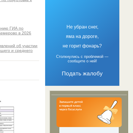
Не убран снег,
ению ГИА по
Кемерово в 2026
яма на дороге,
явлений об участии
не горит фонарь?
бщего и среднего
Столкнулись с проблемой —
сообщите о ней!
Подать жалобу