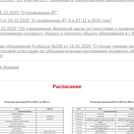
6.12.2025 "О проведении ДТ"
от 24.12.2025 "О проведении ДТ-9 и ДТ-11 в 2026 году"
.10.2025 "Об утверждении Дорожной карты по подготовке к провед
ограммам основного общего и среднего общего образования в г. 
а образования Кузбасса №296 от 16.01.2026 "О сроках приема за
итоговой аттестации по образовательным программам основного о
я"
я бланков
Расписание