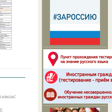
5 классах"
Э"