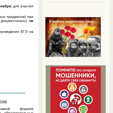
екабря
; для участия
ых предметов) при
 документально)
не
проведения ЕГЭ на
ссов
новной формой
в образовательных