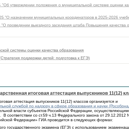
5 "Об утверждении положения о муниципальной системе оценки ка
25 "О назначении муниципальных координаторов в 2025-2026 учеб
5 "О проведении выездного заседания штаба Повышения качества 
ской системы оценки качества образования
Стратегия поддержки детей: подготовка к ЕГЭ)
арственная итоговая аттестация выпускников 11(12) к
оговая аттестация выпускников 11(12) классов организуется и
ьной службой по надзору в сфере образования и науки (Рособрна
ельной власти субъектов Российской Федерации, осуществляющим
 В соответствии со ст.59 ч.13 Федерального закона от 29.12.2012
сийской Федерации» ГИА проводится в следующих формах:
 государственного экзамена (ЕГЭ) с использованием экзаменац