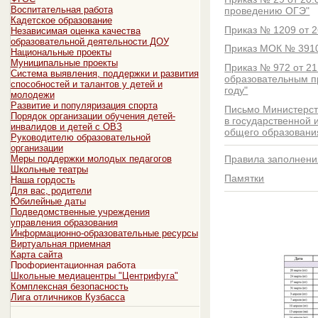
Воспитательная работа
проведению ОГЭ"
Кадетское образование
Приказ № 1209 от 2
Независимая оценка качества
образовательной деятельности ДОУ
Приказ МОК № 3910 
Национальные проекты
Муниципальные проекты
Приказ № 972 от 21
Система выявления, поддержки и развития
образовательным пр
способностей и талантов у детей и
году"
молодежи
Развитие и популяризация спорта
Письмо Министерств
Порядок организации обучения детей-
в государственной 
инвалидов и детей с ОВЗ
общего образовани
Руководителю образовательной
организации
Правила заполнени
Меры поддержки молодых педагогов
Школьные театры
Памятки
Наша гордость
Для вас, родители
Юбилейные даты
Подведомственные учреждения
управления образования
Информационно-образовательные ресурсы
Виртуальная приемная
Карта сайта
Профориентационная работа
Школьные медиацентры "Центрифуга"
Комплексная безопасность
Лига отличников Кузбасса