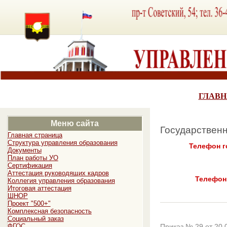
ГЛАВН
Меню сайта
Государственн
Главная страница
Структура управления образования
Телефон г
Документы
План работы УО
Сертификация
Аттестация руководящих кадров
Телефон
Коллегия управления образования
Итоговая аттестация
ШНОР
Проект "500+"
Комплексная безопасность
Социальный заказ
Приказ № 29 от 20.
ФГОС