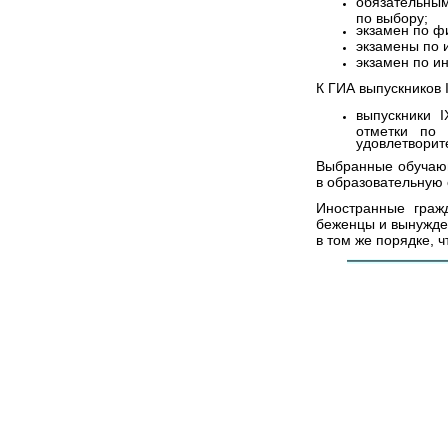
обязательны
по выбору;
экзамен по ф
экзамены по 
экзамен по и
К ГИА выпускников 
выпускники 
отметки по
удовлетворит
Выбранные обучающ
в образовательную
Иностранные граж
беженцы и вынужде
в том же порядке, 