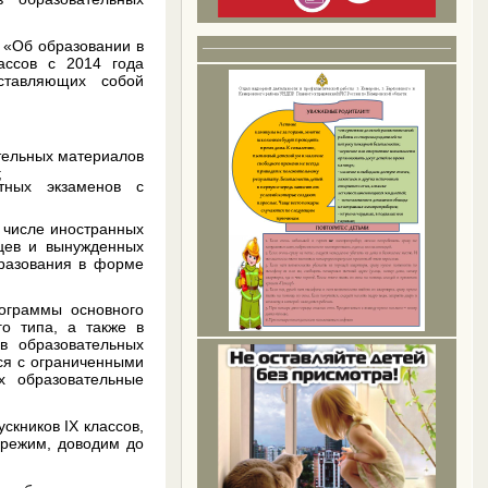
З «Об образовании в
лассов с 2014 года
ставляющих собой
тельных материалов
;
тных экзаменов с
 числе иностранных
нцев и вынужденных
бразования в форме
ограммы основного
го типа, а также в
в образовательных
ся с ограниченными
х образовательные
скников IX классов,
 режим, доводим до