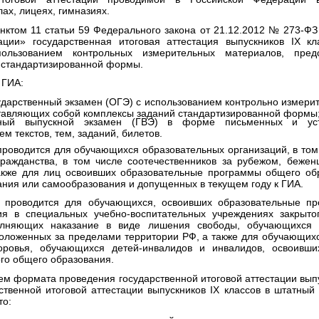
лах, лицеях, гимназиях.
унктом 11 статьи 59 Федерального закона от 21.12.2012 № 273-Ф
ции» государственная итоговая аттестация выпускников IX к
пользованием контрольных измерительных материалов, пред
 стандартизированной формы.
 ГИА:
ударственный экзамен (ОГЭ) с использованием контрольно измери
тавляющих собой комплексы заданий стандартизированной формы
енный выпускной экзамен (ГВЭ) в форме письменных и ус
м текстов, тем, заданий, билетов.
роводится для обучающихся образовательных организаций, в том
гражданства, в том числе соотечественников за рубежом, беже
акже для лиц освоивших образовательные программы общего о
ания или самообразования и допущенных в текущем году к ГИА.
проводится для обучающихся, освоивших образовательные пр
я в специальных учебно-воспитательных учреждениях закрыто
олняющих наказание в виде лишения свободы, обучающихся 
положенных за пределами территории РФ, а также для обучающих
оровья, обучающихся детей-инвалидов и инвалидов, освоивши
го общего образования.
ем формата проведения государственной итоговой аттестации выпу
ственной итоговой аттестации выпускников IX классов в штатный
то: