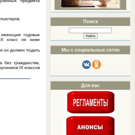
 учебных предмета
мпьютеров.
Поиск
, имеющие годовые
IX класс не ниже
Мы с социальных сетях
е он должен подать
 без гражданства,
скников IX классов
Для вас