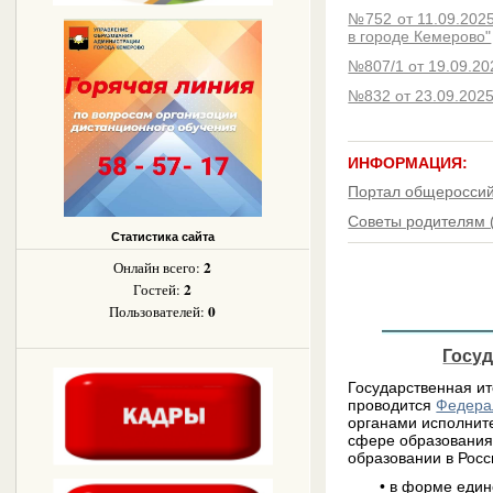
№752 от 11.09.202
в городе Кемерово"
№807/1 от 19.09.20
№832 от 23.09.202
ИНФОРМАЦИЯ:
Портал общероссий
Советы родителям (
Статистика сайта
2
Онлайн всего:
2
Гостей:
0
Пользователей:
Госуд
Государственная ит
проводится
Федерал
органами исполнит
сфере образования.
образовании в Рос
• в форме единого