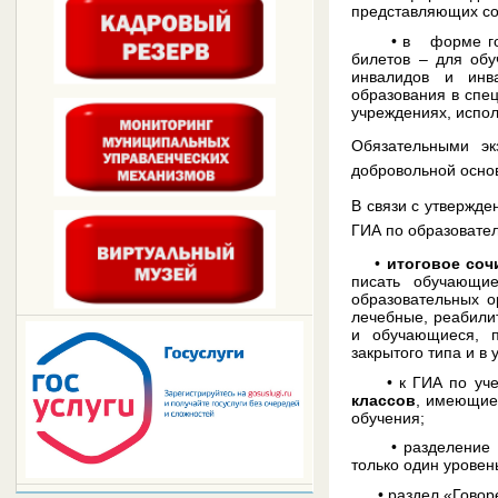
представляющих со
• в форме государ
билетов – для об
инвалидов и инв
образования в спец
учреждениях, испо
Обязательными 
добровольной осно
В связи с утвержд
ГИА по образовате
•
итоговое соч
писать обучающи
образовательных о
лечебные, реабили
и обучающиеся, п
закрытого типа и в
• к ГИА по учебн
классов
, имеющие
обучения;
• разделение 
только один уровен
• раздел «Говоре