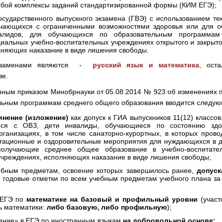
бой комплексы заданий стандартизированной формы (КИМ ЕГЭ);
ственного выпускного экзамена (ГВЭ) с использованием текс
учающихся с ограниченными возможностями здоровья или для о
алидов, для обучающихся по образовательным программам
иальных учебно-воспитательных учреждениях открытого и закрытог
лняющих наказание в виде лишения свободы.
экзаменами являются -
русский язык и математика
, ост
ве.
енным приказом Минобрнауки от 05.08.2014 № 923 об изменениях 
льным программам среднего общего образования вводится следу
инение (изложение)
как допуск к ГИА выпускников 11(12) классо
еся с ОВЗ, дети инвалиды, обучающиеся по состоянию здо
рганизациях, в том числе санаторно-курортных, в которых пров
тационные и оздоровительные мероприятия для нуждающихся в 
олучающие среднее общее образование в учебно-воспитате
 учреждениях, исполняющих наказание в виде лишения свободы;
ым предметам, освоение которых завершилось ранее,
допуск
 годовые отметки по всем учебным предметам учебного плана за
ЕГЭ по
математике на базовый и профильный уровни
(учас
ь математики:
либо базовую, либо профильную
);
ние» в ЕГЭ по иностранным языкам
на добровольной основе;