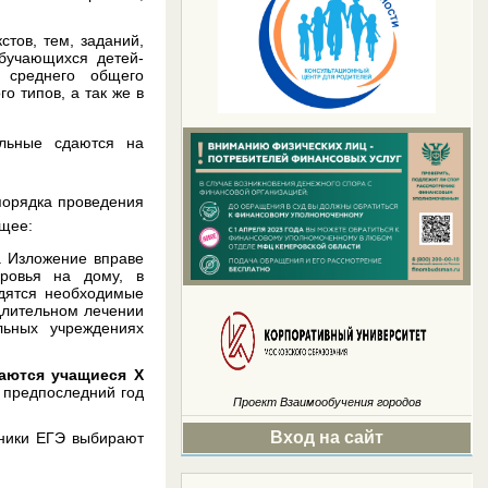
тов, тем, заданий,
бучающихся детей-
 среднего общего
о типов, а так же в
альные сдаются на
порядка проведения
ющее:
в. Изложение вправе
ровья на дому, в
одятся необходимые
длительном лечении
льных учреждениях
аются учащиеся Х
 предпоследний год
Проект
Взаимообучения городов
Вход на сайт
тники ЕГЭ выбирают