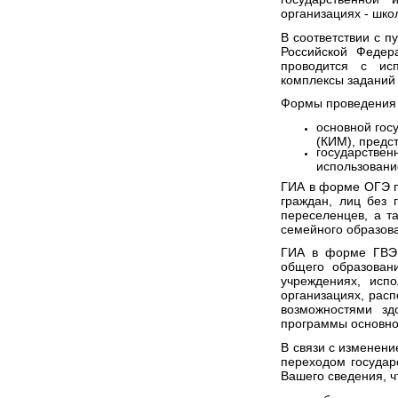
организациях - шко
В соответствии с п
Российской Федера
проводится с ис
комплексы заданий
Формы проведения
основной гос
(КИМ), предс
государств
использование
ГИА в форме ОГЭ п
граждан, лиц без 
переселенцев, а т
семейного образов
ГИА в форме ГВЭ 
общего образовани
учреждениях, исп
организациях, рас
возможностями зд
программы основно
В связи с изменени
переходом государ
Вашего сведения, ч