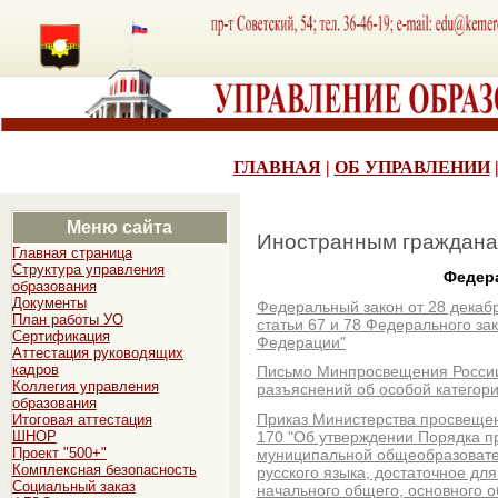
ГЛАВНАЯ
|
ОБ УПРАВЛЕНИИ
Меню сайта
Иностранным граждан
Главная страница
Структура управления
Федер
образования
Документы
Федеральный закон от 28 декабр
План работы УО
статьи 67 и 78 Федерального за
Сертификация
Федерации"
Аттестация руководящих
кадров
Письмо Минпросвещения России
Коллегия управления
разъяснений об особой категори
образования
Приказ Министерства просвещен
Итоговая аттестация
170 "Об утверждении Порядка п
ШНОР
Проект "500+"
муниципальной общеобразовател
Комплексная безопасность
русского языка, достаточное дл
Социальный заказ
начального общего, основного о