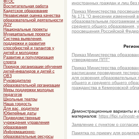
ФГОС
иностранных граждан и лиц без 
Воспитательная работа
Кадетское образование
Приказ Министерства просвещен
Независимая оценка качества
№ 171 "О внесении изменений в
образовательной деятельности
образовательным программам на
ДОУ
среднего общего образования, 
Национальные проекты
просвещения Российской Федерац
Муниципальные проекты
Система выявления,
поддержки и развития
Регион
способностей и талантов у
детей и молодежи
Приказ Министерства образован
Развитие и популяризация
утверждении ППТ"
спорта
Порядок организации обучения
Приказ Министерства образовани
детей-инвалидов и детей с
расписании проведения тестиров
ОВЗ
для освоения образовательных 
Руководителю
общего и среднего общего образ
образовательной организации
гражданства в Кемеровской облас
Меры поддержки молодых
педагогов
Школьные театры
Наша гордость
Для вас, родители
Демонстрационные варианты и 
Юбилейные даты
материалов:
https://fipi.ru/inost
Подведомственные
учреждения управления
Заявление с пунктом о согласии
образования
Информационно-
Памятка по приему для родител
образовательные ресурсы