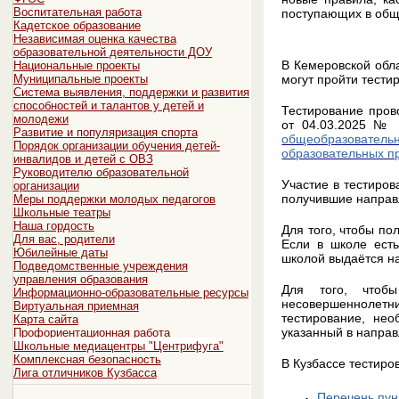
Воспитательная работа
поступающих в общ
Кадетское образование
Независимая оценка качества
образовательной деятельности ДОУ
В Кемеровской обл
Национальные проекты
могут пройти тести
Муниципальные проекты
Система выявления, поддержки и развития
способностей и талантов у детей и
Тестирование пров
молодежи
от 04.03.2025 №
Развитие и популяризация спорта
общеобразовательн
Порядок организации обучения детей-
образовательных п
инвалидов и детей с ОВЗ
Руководителю образовательной
Участие в тестиро
организации
получившие направ
Меры поддержки молодых педагогов
Школьные театры
Наша гордость
Для того, чтобы по
Для вас, родители
Если в школе есть
Юбилейные даты
школой выдаётся н
Подведомственные учреждения
управления образования
Для того, что
Информационно-образовательные ресурсы
несовершеннолетн
Виртуальная приемная
тестирование, нео
Карта сайта
указанный в направ
Профориентационная работа
Школьные медиацентры "Центрифуга"
Комплексная безопасность
В Кузбассе тестиро
Лига отличников Кузбасса
Перечень пун