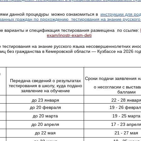
тями данной процедуры можно ознакомиться в
и
нструкции для ро
ранных граждан по прохождению тестирования на знание русского
е варианты и спецификация тестирования размещена по ссылке:
exam/inostr-exam-deti
 тестирования на знание русского языка несовершеннолетних ино
лиц без гражданства в Кемеровской области — Кузбассе на 2026 год
я
Сроки подачи заявления 
Передача сведений о результатах
тестирования в школу, куда подано
о несогласии с выста
заявление на обучение
баллами
до 23 января
22 - 28 январ
до 20 февраля
19 - 26 февра
до 20 марта
19 - 25 марта
до 20 апреля
17 - 23 апрел
до 22 мая
21 - 27 мая