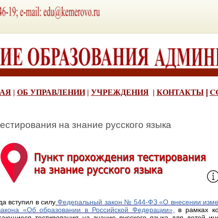
C
АЯ
|
ОБ УПРАВЛЕНИИ
|
УЧРЕЖДЕНИЯ
|
КОНТАКТЫ
|
естирования на знание русского языка
да вступил в силу
Федеральный закон № 544-ФЗ «О внесении измен
закона «Об образовании в Российской Федерации»,
в рамках ко
сающиеся тестирования на знание русского языка для детей ин