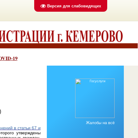
Версия для слабовидящих
OVID-19
Жалобы на всё
ений в статьи 67 и
торого утверждены
остранных граждан,