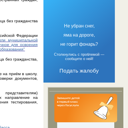
ца без гражданства
Не убран снег,
яма на дороге,
ссийской Федерации
или муниципальной
не горит фонарь?
очное для освоения
образования"
Столкнулись с проблемой —
сообщите о ней!
а без гражданства,
Подать жалобу
е на приём в школу.
оверки документов,
 представителям)
их направление на
ения тестирования,
басса