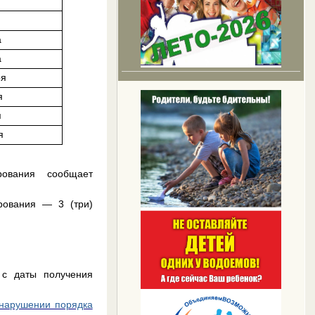
а
а
ря
я
я
я
рования сообщает
рования — 3 (три)
 с даты получения
 нарушении порядка