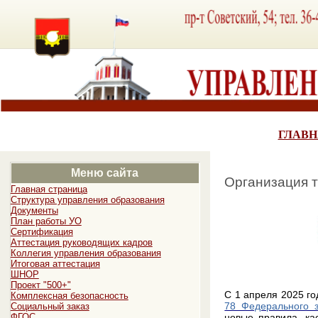
ГЛАВН
Меню сайта
Организация т
Главная страница
Структура управления образования
Документы
План работы УО
Сертификация
Аттестация руководящих кадров
Коллегия управления образования
Итоговая аттестация
ШНОР
Проект "500+"
С 1 апреля 2025 го
Комплексная безопасность
78 Федерального 
Социальный заказ
ФГОС
новые правила, ка