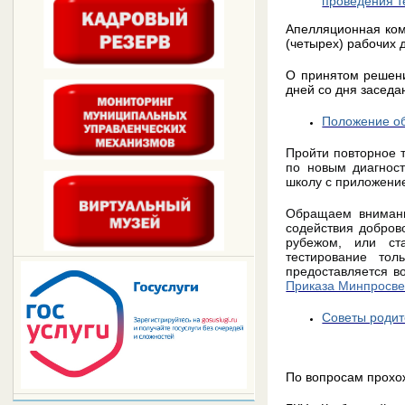
Апелляционная ком
(четырех) рабочих
О принятом решени
дней со дня засед
Положение о
Пройти повторное 
по новым диагност
школу с приложени
Обращаем внимани
содействия добров
рубежом, или ста
тестирование то
предоставляется в
Приказа Минпросве
Советы родит
По вопросам прохо