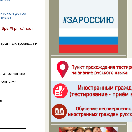
дителей детей
 языка
https://fipi.ru/inostr-
странных граждан и
:
на апелляцию
вленными
я
ля
я