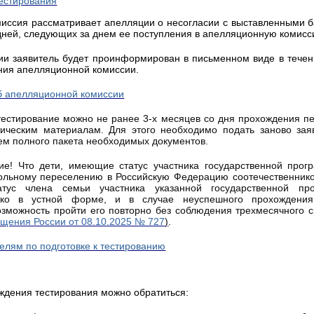
иссия рассматривает апелляции о несогласии с выставленными б
 дней, следующих за днем ее поступления в апелляционную комисс
и заявитель будет проинформирован в письменном виде в течени
ания апелляционной комиссии.
б апелляционной комиссии
тестирование можно не ранее 3-х месяцев со дня прохождения пе
ическим материалам. Для этого необходимо подать заново за
ем полного пакета необходимых документов.
е! Что дети, имеющие статус участника государственной прог
ольному переселению в Российскую Федерацию соотечественник
тус члена семьи участника указанной государственной пр
лько в устной форме, и в случае неуспешного прохождения
озможность пройти его повторно без соблюдения трехмесячного с
щения России от 08.10.2025 № 727
)
.
елям по подготовке к тестированию
ждения тестирования можно обратиться: