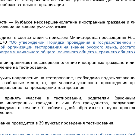
еобразовательные организации.
асти — Кузбассе несовершеннолетние иностранные граждане и ли
рование на знание русского языка.
одится в соответствии с приказом Министерства просвещения Ро
 170
"Об утверждении Порядка проведения в государственной 
ой организации тестирования на знание русского языка, достат
рограмм начального общего, основного общего и среднего общего 
вании принимают несовершеннолетние иностранные граждане и лиц
ление на тестирование.
лучить направление на тестирование, необходимо подать заявлени
 свободные места, то, при условии успешного прохождения пр
аправление на прохождение тестирования.
бы
принять участие
в тестировании, родителям (законным
их иностранных граждан и лиц без гражданства, получивш
бходимо в течение 7 рабочих дней обратиться в пункт провед
лении.
вание проводится в 39
пунктах проведения тестирования
.
ктов проведения тестирования в муниципальных образованиях Куз