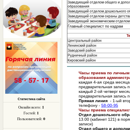
Заведующий отделом общего и допо
образования
Заведующий отделом дошкольного о
Заведующий отделом охраны детств
Заведующий экономическим отделом
Главный специалист по кадрам
Т
Центральный район
Ленинский район
Заводский район
Рудничный район
Кировский район
Часы приема по личным
образования администра
каждая 4-ая среда месяца 
предварительная запись 
каждый 2-ой четверг месяц
предварительная запись 
Статистика сайта
Прямая линия
- 1-ый вто
телефону -
58-00-95
1
Онлайн всего:
Часы приема специалис
1
Гостей:
Отдел дошкольного обр
0
Пользователей:
13.00 (кабинет 121) в пор
записи)
Отдел общего и дополн