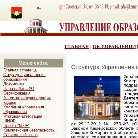
ГЛАВНАЯ
|
ОБ УПРАВЛЕНИИ
Меню сайта
Структура Управления 
Главная страница
Структура управления
Управ
образования
Кемер
Документы
подраз
План работы УО
создан
Сертификация
городс
Аттестация руководящих
Деяте
обесп
кадров
систем
Коллегия управления
конст
образования
Управл
Итоговая аттестация
Консти
ШНОР
от 29.12.2012 № 273-ФЗ «Об
Проект "500+"
Законом Кемеровской области о
Комплексная безопасность
Законом Кемеровской области о
Социальный заказ
местного самоуправления отд