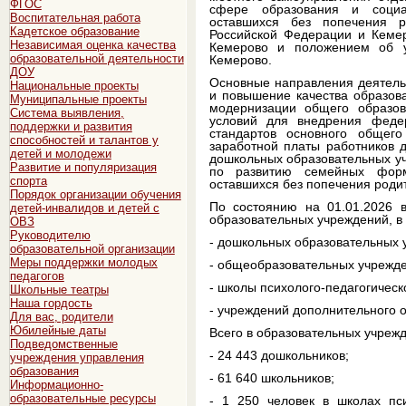
ФГОС
сфере образования и социа
Воспитательная работа
оставшихся без попечения 
Кадетское образование
Российской Федерации и Кемер
Независимая оценка качества
Кемерово и положением об у
образовательной деятельности
Кемерово.
ДОУ
Основные направления деятельн
Национальные проекты
и повышение качества образов
Муниципальные проекты
модернизации общего образов
Система выявления,
условий для внедрения федер
поддержки и развития
стандартов основного общего
способностей и талантов у
заработной платы работников 
детей и молодежи
дошкольных образовательных у
Развитие и популяризация
по развитию семейных форм
спорта
оставшихся без попечения роди
Порядок организации обучения
По состоянию на 01.01.2026 
детей-инвалидов и детей с
образовательных учреждений, в 
ОВЗ
Руководителю
- дошкольных образовательных у
образовательной организации
Меры поддержки молодых
- общеобразовательных учрежде
педагогов
- школы психолого-педагогическ
Школьные театры
Наша гордость
- учреждений дополнительного о
Для вас, родители
Юбилейные даты
Всего в образовательных учреж
Подведомственные
- 24 443 дошкольников;
учреждения управления
образования
- 61 640 школьников;
Информационно-
образовательные ресурсы
- 1 250 человек в школах пси